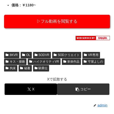
価格 : ￥1180~
▷フル動画を閲覧する
8KVR
OL
SODVR
SODクリエイト
VR専用
キス・接吻
ハイクオリティVR
単体作品
守屋よしの
拘束
秘書
騎乗位
Xで拡散する
X
コピー
admin