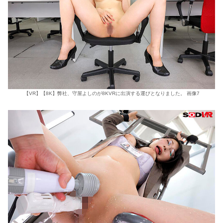
【VR】【8K】弊社、守屋よしのが8KVRに出演する運びとなりました。 画像7