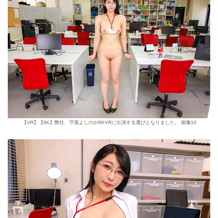
【VR】【8K】弊社、守屋よしのが8KVRに出演する運びとなりました。 画像10