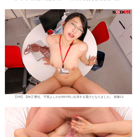
【VR】【8K】弊社、守屋よしのが8KVRに出演する運びとなりました。 画像13