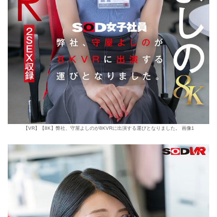
【VR】【8K】弊社、守屋よしのが8KVRに出演する運びとなりました。 画像1