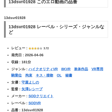
13dsvr01928 このエロ動画の品番
13dsvr01928
13dsvr01928 レーベル・シリーズ・ジャンルな
ど
レビュー :
3.72
発売日 : 2026-04-06
収録 : 181分
ジャンル :
ハイクオリティVR
8KVR
単体作品
VR専用
騎乗位
拘束
キス・接吻
OL
秘書
女優 :
守屋よしの
監督 :
矢澤レシーブ
メーカー :
SODクリエイト
レーベル :
SODVR
品番 : 13dsvr01928