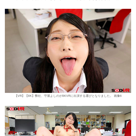
【VR】【8K】弊社、守屋よしのが8KVRに出演する運びとなりました。 画像6