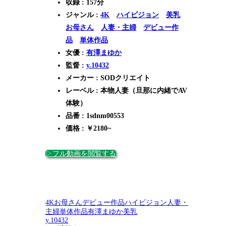
収録 : 157分
ジャンル :
4K
ハイビジョン
美乳
お母さん
人妻・主婦
デビュー作
品
単体作品
女優 :
有澤まゆか
監督 :
y.10432
メーカー : SODクリエイト
レーベル : 本物人妻（旦那に内緒でAV
体験）
品番 : 1sdnm00553
価格 : ￥2180~
▷フル動画を閲覧する
4K
お母さん
デビュー作品
ハイビジョン
人妻・
主婦
単体作品
有澤まゆか
美乳
y.10432