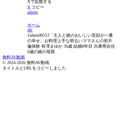
Xで拡散する
X
コピー
admin
ホーム
4K
1sdnm00553「主人と娘のおいしい笑顔が一番
の幸せ」お料理上手な明るいママさんの初不
倫体験 有澤まゆか 36歳 結婚8年目 兵庫県在住
6歳の娘の母親
無料AV動画
© 2024-2026 無料AV動画.
タイトルとURLをコピーしました