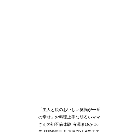
「主人と娘のおいしい笑顔が一番
の幸せ」お料理上手な明るいママ
さんの初不倫体験 有澤まゆか 36
歳 結婚8年目 兵庫県在住 6歳の娘