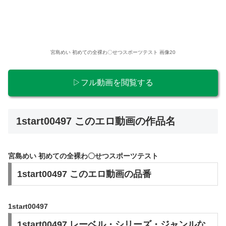
宮島めい 初めての全裸わ〇せつスポーツテスト 画像20
▷フル動画を閲覧する
1start00497 このエロ動画の作品名
宮島めい 初めての全裸わ〇せつスポーツテスト
1start00497 このエロ動画の品番
1start00497
1start00497 レーベル・シリーズ・ジャンルな