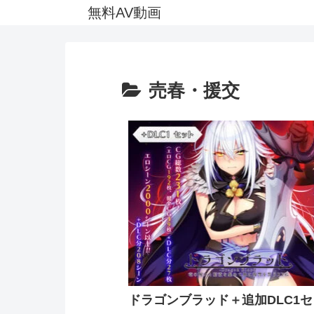
無料AV動画
売春・援交
ドラゴンブラッド＋追加DLC1