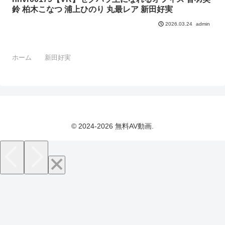
鈴 柏木こなつ 浦上ひのり 丸最レア 新田好実
admin
2026.03.24
ホーム
新田好実
© 2024-2026 無料AV動画.