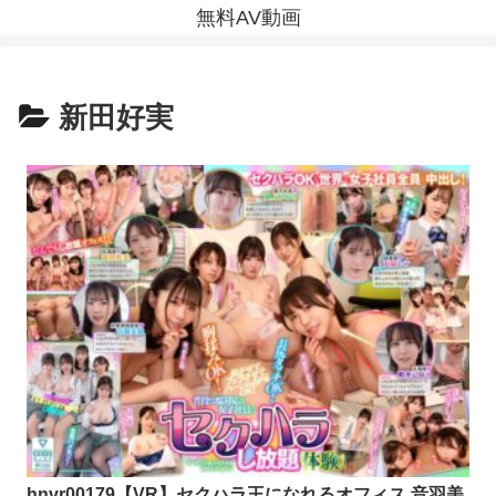
無料AV動画
新田好実
hnvr00179【VR】セクハラ王になれるオフィス 音羽美