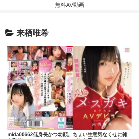
無料AV動画
来栖唯希
mida00662低身長かつ幼顔。ちょい生意気なくせに雑