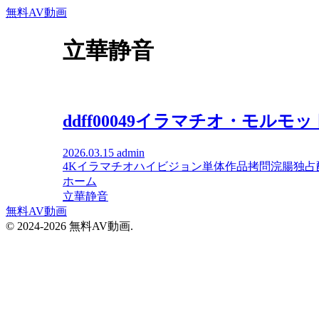
無料AV動画
立華静音
ddff00049イラマチオ・モルモ
2026.03.15
admin
4K
イラマチオ
ハイビジョン
単体作品
拷問
浣腸
独占
ホーム
立華静音
無料AV動画
© 2024-2026 無料AV動画.