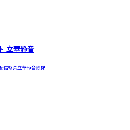
ット 立華静音
配信
監禁
立華静音
飲尿