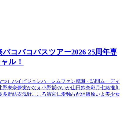
謝祭バコバコバスツアー2026 25周年専
シャル！
なつ）
ハイビジョン
ハーレム
ファン感謝・訪問
ムーディ
北野未奈
夢実かなえ
小野坂ゆいか
山田鈴奈
彩月七緒
推川
波多野結衣
浅野こころ
清宮仁愛
独占配信
篠原いよ
美少女