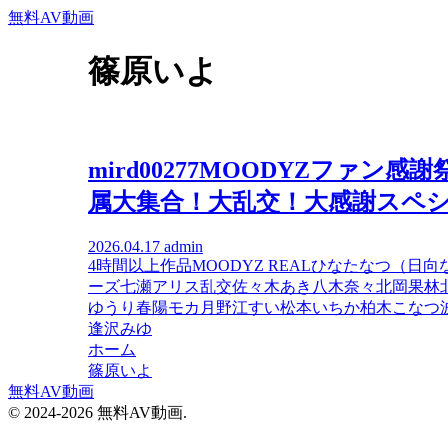
無料AV動画
篠原いよ
mird00277MOODYZファン感
属大集合！大乱交！大感謝スペ
2026.04.17
admin
4時間以上作品
MOODYZ REAL
ひなたなつ（日向
ーズ
七瀬アリス
乱交
佐々木あき
八木奈々
北岡果林
ゆうり
春陽モカ
月野江すい
松本いちか
柏木こなつ
逢沢みゆ
ホーム
篠原いよ
無料AV動画
© 2024-2026 無料AV動画.