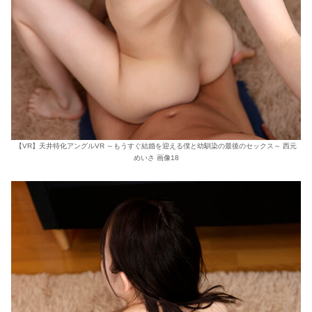
【VR】天井特化アングルVR ～もうすぐ結婚を迎える僕と幼馴染の最後のセックス～ 西元
めいさ 画像18