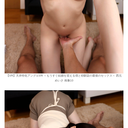
【VR】天井特化アングルVR ～もうすぐ結婚を迎える僕と幼馴染の最後のセックス～ 西元
めいさ 画像10