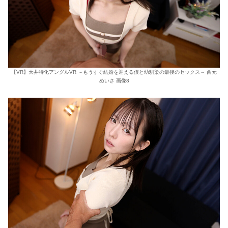
【VR】天井特化アングルVR ～もうすぐ結婚を迎える僕と幼馴染の最後のセックス～ 西元
めいさ 画像8