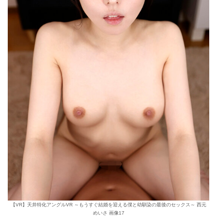
【VR】天井特化アングルVR ～もうすぐ結婚を迎える僕と幼馴染の最後のセックス～ 西元
めいさ 画像17