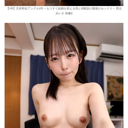
【VR】天井特化アングルVR ～もうすぐ結婚を迎える僕と幼馴染の最後のセックス～ 西元
めいさ 画像9