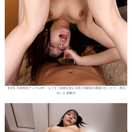
【VR】天井特化アングルVR ～もうすぐ結婚を迎える僕と幼馴染の最後のセックス～ 西元
めいさ 画像15