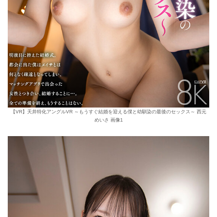
【VR】天井特化アングルVR ～もうすぐ結婚を迎える僕と幼馴染の最後のセックス～ 西元
めいさ 画像1