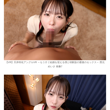
【VR】天井特化アングルVR ～もうすぐ結婚を迎える僕と幼馴染の最後のセックス～ 西元
めいさ 画像7