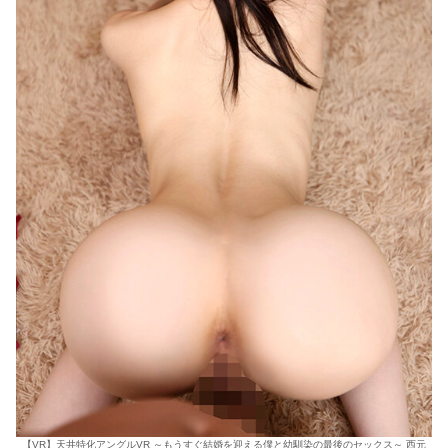
【VR】天井特化アングルVR ～もうすぐ結婚を迎える僕と幼馴染の最後のセックス～ 西元