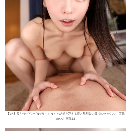
【VR】天井特化アングルVR ～もうすぐ結婚を迎える僕と幼馴染の最後のセックス～ 西元
めいさ 画像12