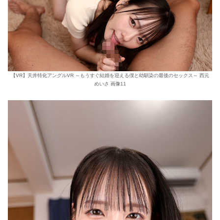
【VR】天井特化アングルVR ～もうすぐ結婚を迎える僕と幼馴染の最後のセックス～ 西元
めいさ 画像11