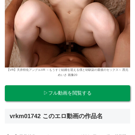
【VR】天井特化アングルVR ～もうすぐ結婚を迎える僕と幼馴染の最後のセックス～ 西元
めいさ 画像20
▷フル動画を閲覧する
vrkm01742 このエロ動画の作品名