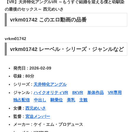
【VR】天井特化アングルVR ～もうすぐ結婚を迎える僕と幼馴染
の最後のセックス～ 西元めいさ
vrkm01742 このエロ動画の品番
vrkm01742
vrkm01742 レーベル・シリーズ・ジャンルなど
発売日 : 2026-02-09
収録 : 80分
シリーズ :
天井特化アングル
ジャンル :
ハイクオリティVR
8KVR
単体作品
VR専用
独占配信
中出し
騎乗位
美乳
主観
女優 :
西元めいさ
監督 :
宮迫メンバー
メーカー : ケイ・エム・プロデュース