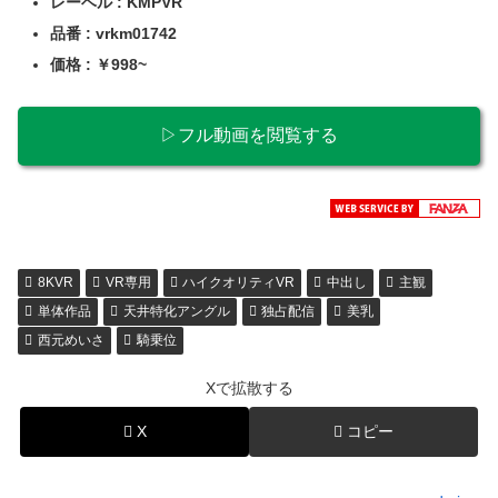
レーベル : KMPVR
品番 : vrkm01742
価格 : ￥998~
▷フル動画を閲覧する
8KVR
VR専用
ハイクオリティVR
中出し
主観
単体作品
天井特化アングル
独占配信
美乳
西元めいさ
騎乗位
Xで拡散する
X
コピー