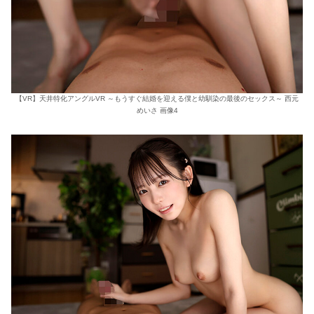
【VR】天井特化アングルVR ～もうすぐ結婚を迎える僕と幼馴染の最後のセックス～ 西元
めいさ 画像4