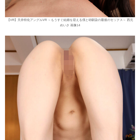
【VR】天井特化アングルVR ～もうすぐ結婚を迎える僕と幼馴染の最後のセックス～ 西元
めいさ 画像14