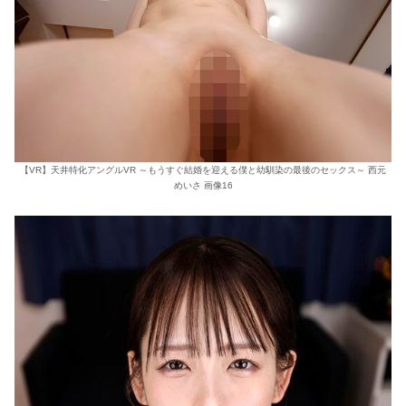
【VR】天井特化アングルVR ～もうすぐ結婚を迎える僕と幼馴染の最後のセックス～ 西元
めいさ 画像16