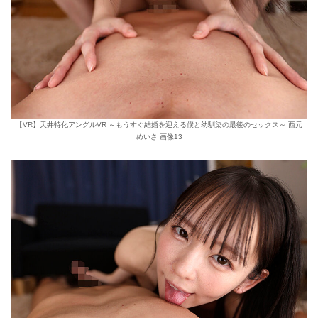
【VR】天井特化アングルVR ～もうすぐ結婚を迎える僕と幼馴染の最後のセックス～ 西元
めいさ 画像13